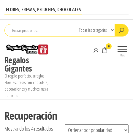
Saltar
FLORES, FRESAS, PELUCHES, CHOCOLATES
al
contenido
0
Menú
Regalos
Gigantes
El regalo perfecto, arreglos
Florales, fresas con chocolate,
decoraciones y muchos mas a
domicilio.
Recuperación
Ordenado
Mostrando los 4 resultados