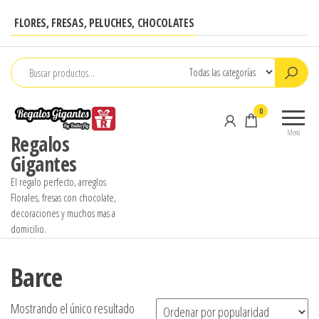
Saltar
FLORES, FRESAS, PELUCHES, CHOCOLATES
al
contenido
0
Menú
Regalos
Gigantes
El regalo perfecto, arreglos
Florales, fresas con chocolate,
decoraciones y muchos mas a
domicilio.
Barce
Mostrando el único resultado