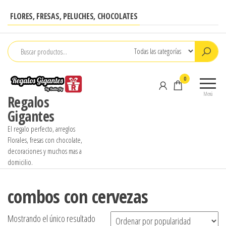
Saltar
FLORES, FRESAS, PELUCHES, CHOCOLATES
al
contenido
0
Menú
Regalos
Gigantes
El regalo perfecto, arreglos
Florales, fresas con chocolate,
decoraciones y muchos mas a
domicilio.
combos con cervezas
Mostrando el único resultado