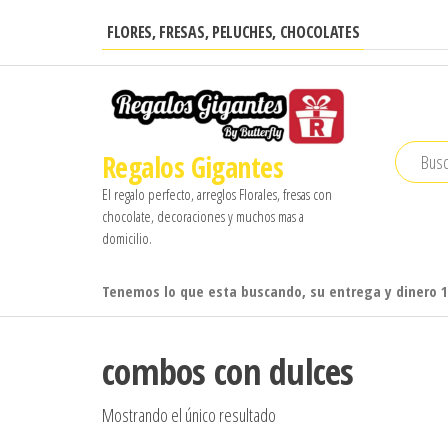
Saltar
FLORES, FRESAS, PELUCHES, CHOCOLATES
al
contenido
Regalos Gigantes
El regalo perfecto, arreglos Florales, fresas con
chocolate, decoraciones y muchos mas a
domicilio.
Tenemos lo que esta buscando, su entrega y dinero 
combos con dulces
Mostrando el único resultado