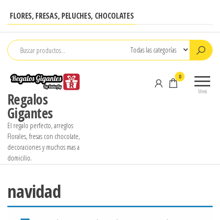
Saltar
FLORES, FRESAS, PELUCHES, CHOCOLATES
al
contenido
0
Menú
Regalos
Gigantes
El regalo perfecto, arreglos
Florales, fresas con chocolate,
decoraciones y muchos mas a
domicilio.
navidad