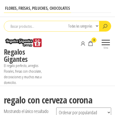
Saltar
FLORES, FRESAS, PELUCHES, CHOCOLATES
al
contenido
0
Menú
Regalos
Gigantes
El regalo perfecto, arreglos
Florales, fresas con chocolate,
decoraciones y muchos mas a
domicilio.
regalo con cerveza corona
Mostrando el único resultado