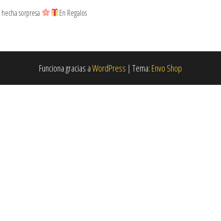
 hecha sorpresa
En Regalos
Funciona gracias a
WordPress
|
Tema:
Envo Shop