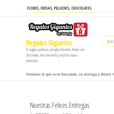
Saltar
FLORES, FRESAS, PELUCHES, CHOCOLATES
al
contenido
Regalos Gigantes
El regalo perfecto, arreglos Florales, fresas con
chocolate, decoraciones y muchos mas a
domicilio.
Tenemos lo que esta buscando, su entrega y dinero 
Nuestras Felices Entregas