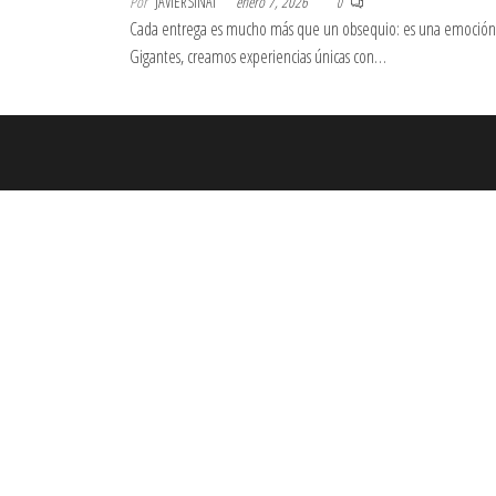
Por
JAVIERSINAI
enero 7, 2026
0
Cada entrega es mucho más que un obsequio: es una emoción
Gigantes, creamos experiencias únicas con…