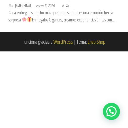
Por
JAVIERSINAI
enero 7, 2026
0
Cada entrega es mucho más que un obsequio: es una emoción hecha
sorpresa
En Regalos Gigantes, creamos experiencias únicas con…
Funciona gracias a
WordPress
|
Tema:
Envo Shop