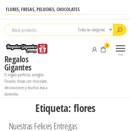
Saltar
FLORES, FRESAS, PELUCHES, CHOCOLATES
al
contenido
0
Menú
Regalos
Gigantes
El regalo perfecto, arreglos
Florales, fresas con chocolate,
decoraciones y muchos mas a
domicilio.
Etiqueta:
flores
Nuestras Felices Entregas