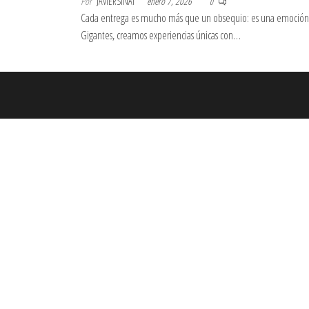
Por
JAVIERSINAI
enero 7, 2026
0
Cada entrega es mucho más que un obsequio: es una emoción
Gigantes, creamos experiencias únicas con…