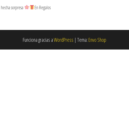
 hecha sorpresa
En Regalos
Funciona gracias a
WordPress
|
Tema:
Envo Shop