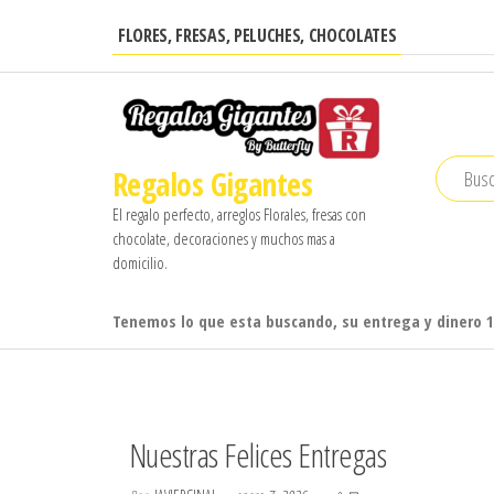
Saltar
FLORES, FRESAS, PELUCHES, CHOCOLATES
al
contenido
Regalos Gigantes
El regalo perfecto, arreglos Florales, fresas con
chocolate, decoraciones y muchos mas a
domicilio.
Tenemos lo que esta buscando, su entrega y dinero 
Nuestras Felices Entregas