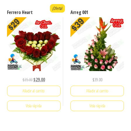
¡Oferta!
Ferrero Heart
Arreg 001
El
El
$
35.00
$
29.00
$
39.00
precio
precio
Añadir al carrito
Añadir al carrito
original
actual
era:
es:
Vista rápida
Vista rápida
$35.00.
$29.00.