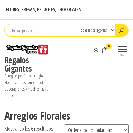
Saltar
FLORES, FRESAS, PELUCHES, CHOCOLATES
al
contenido
0
Menú
Regalos
Gigantes
El regalo perfecto, arreglos
Florales, fresas con chocolate,
decoraciones y muchos mas a
domicilio.
Arreglos Florales
Ordenado
Mostrando los 6 resultados