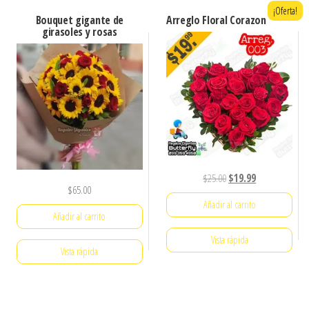
¡Oferta!
Bouquet gigante de
Arreglo Floral Corazon
girasoles y rosas
El
El
$
25.00
$
19.99
$
65.00
precio
precio
Añadir al carrito
original
actual
Añadir al carrito
era:
es:
Vista rápida
$25.00.
$19.99.
Vista rápida