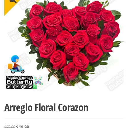
Arreglo Floral Corazon
El
El
$
25.00
$
19.99