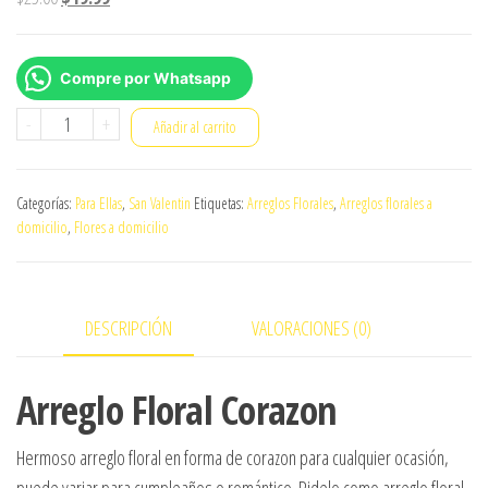
precio
precio
original
actual
Compre por Whatsapp
era:
es:
$25.00.
$19.99.
Arreglo
-
+
Añadir al carrito
Floral
Corazon
Categorías:
Para Ellas
,
San Valentin
Etiquetas:
Arreglos Florales
,
Arreglos florales a
cantidad
domicilio
,
Flores a domicilio
DESCRIPCIÓN
VALORACIONES (0)
Arreglo Floral Corazon
Hermoso arreglo floral en forma de corazon para cualquier ocasión,
puede variar para cumpleaños o romántico. Pidelo como arreglo floral