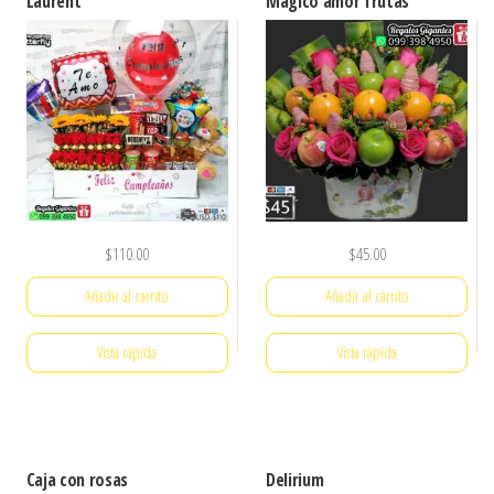
Laurent
Mágico amor frutas
$
110.00
$
45.00
Añadir al carrito
Añadir al carrito
Vista rápida
Vista rápida
Caja con rosas
Delirium