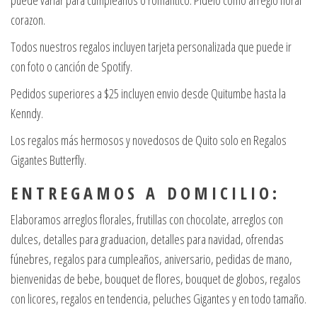
corazon.
Todos nuestros regalos incluyen tarjeta personalizada que puede ir
con foto o canción de Spotify.
Pedidos superiores a $25 incluyen envio desde Quitumbe hasta la
Kenndy.
Los regalos más hermosos y novedosos de Quito solo en Regalos
Gigantes Butterfly.
E N T R E G A M O S A D O M I C I L I O :
Elaboramos arreglos florales, frutillas con chocolate, arreglos con
dulces, detalles para graduacion, detalles para navidad, ofrendas
fúnebres, regalos para cumpleaños, aniversario, pedidas de mano,
bienvenidas de bebe, bouquet de flores, bouquet de globos, regalos
con licores, regalos en tendencia, peluches Gigantes y en todo tamaño.