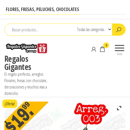
Saltar
FLORES, FRESAS, PELUCHES, CHOCOLATES
al
contenido
0
Menú
Regalos
Gigantes
El regalo perfecto, arreglos
Florales, fresas con chocolate,
decoraciones y muchos mas a
domicilio.
¡Oferta!