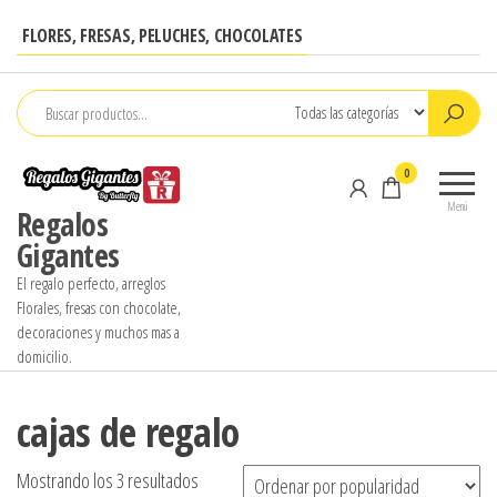
Saltar
FLORES, FRESAS, PELUCHES, CHOCOLATES
al
contenido
0
Menú
Regalos
Gigantes
El regalo perfecto, arreglos
Florales, fresas con chocolate,
decoraciones y muchos mas a
domicilio.
cajas de regalo
Ordenado
Mostrando los 3 resultados