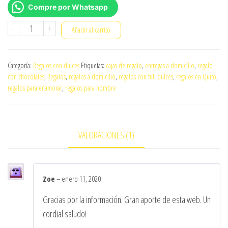
Compre por Whatsapp
Duff
-
+
Añadir al carrito
Gift
cantidad
Categoría:
Regalos con dulces
Etiquetas:
cajas de regalo
,
entregas a domicilio
,
regalo
con chocolates
,
Regalos
,
regalos a domicilio
,
regalos con full dulces
,
regalos en Quito
,
regalos para enamorar
,
regalos para hombre
VALORACIONES (1)
Zoe
–
enero 11, 2020
Gracias por la información. Gran aporte de esta web. Un
cordial saludo!