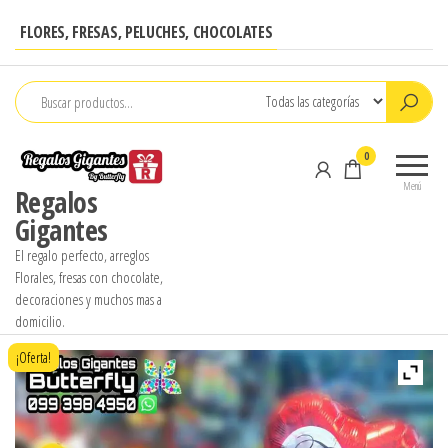
Saltar
FLORES, FRESAS, PELUCHES, CHOCOLATES
al
contenido
0
Menú
Regalos
Gigantes
El regalo perfecto, arreglos
Florales, fresas con chocolate,
decoraciones y muchos mas a
domicilio.
¡Oferta!