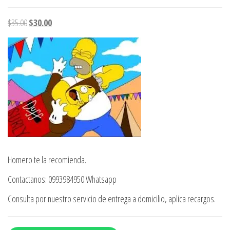
El
El
$
35.00
$
30.00
precio
precio
original
actual
era:
es:
$35.00.
$30.00.
Homero te la recomienda.
Contactanos: 0993984950 Whatsapp
Consulta por nuestro servicio de entrega a domicilio, aplica recargos.