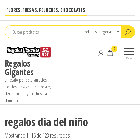
Saltar
FLORES, FRESAS, PELUCHES, CHOCOLATES
al
contenido
0
Menú
Regalos
Gigantes
El regalo perfecto, arreglos
Florales, fresas con chocolate,
decoraciones y muchos mas a
domicilio.
regalos dia del niño
Ordenado
Mostrando 1–16 de 123 resultados