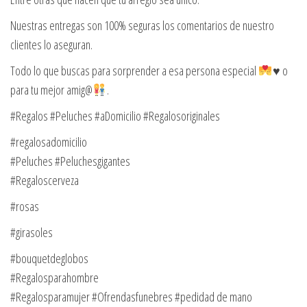
Nuestras entregas son 100% seguras los comentarios de nuestro
clientes lo aseguran.
Todo lo que buscas para sorprender a esa persona especial
♥️
o
para tu mejor amig@
.
#Regalos #Peluches #aDomicilio #Regalosoriginales
#regalosadomicilio
#Peluches #Peluchesgigantes
#Regaloscerveza
#rosas
#girasoles
#bouquetdeglobos
#Regalosparahombre
#Regalosparamujer #Ofrendasfunebres #pedidad de mano