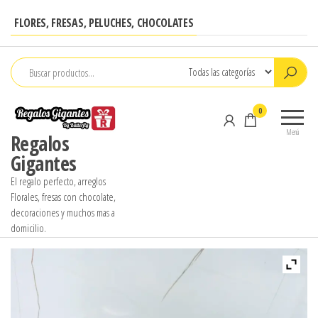
Saltar
FLORES, FRESAS, PELUCHES, CHOCOLATES
al
contenido
0
Menú
Regalos
Gigantes
El regalo perfecto, arreglos
Florales, fresas con chocolate,
decoraciones y muchos mas a
domicilio.