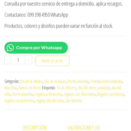
Consulta por nuestro servicio de entrega a domicilio, aplica recargos.
Contactanos: 099 398 4950 WhatsApp
Productos, colores y diseños pueden variar en función al stock.
Compre por Whatsapp
Girasol
-
+
Añadir al carrito
con
frutilla
Categorías:
Día de la Madre
,
Dia de la mujer
,
Flores amarillas
,
Frutillas Achocolatadas
,
cantidad
Para Ellas
,
Ramos de flores
Etiquetas:
14 de febrero
,
dia del amor y amistad
,
dia del
niño
,
flores amarillas
,
regalos a domicilio
,
regalos con chocolates
,
Regalos con Dulces
,
regalos con peluches
,
regalos dia del niño
,
San Valentin
DESCRIPCIÓN
VALORACIONES (0)