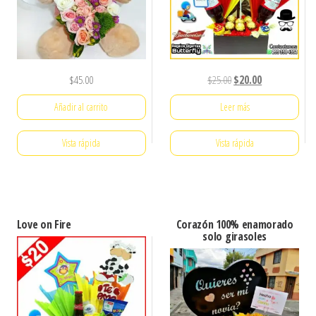
El
El
$
45.00
$
25.00
$
20.00
precio
precio
Añadir al carrito
Leer más
original
actual
era:
es:
Vista rápida
Vista rápida
$25.00.
$20.00.
Love on Fire
Corazón 100% enamorado
solo girasoles