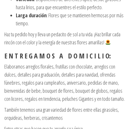
hasta lirios, para que encuentres el estilo perfecto.
Larga duración
: Flores que se mantienen hermosas por más
tiempo.
Haz tu pedido hoy y lleva un pedacito de sol a tu vida. ¡Haz brillar cada
rincón con el color y la energía de nuestras flores amarillas!
E N T R E G A M O S A D O M I C I L I O:
Elaboramos arreglos florales, frutillas con chocolate, arreglos con
dulces, detalles para graduación, detalles para navidad, ofrendas
fúnebres, regalos para cumpleaños, aniversario, pedidas de mano,
bienvenidas de bebe, bouquet de flores, bouquet de globos, regalos
con licores, regalos en tendencia, peluches Gigantes y en todo tamaño.
También tenemos una gran variedad de flores entre ellas girasoles,
orquideas, herberas, crisantemos
Entre otras que hacen que tu arreglo sea único.