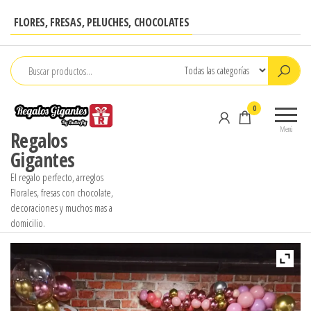
Saltar
FLORES, FRESAS, PELUCHES, CHOCOLATES
al
contenido
0
Menú
Regalos
Gigantes
El regalo perfecto, arreglos
Florales, fresas con chocolate,
decoraciones y muchos mas a
domicilio.