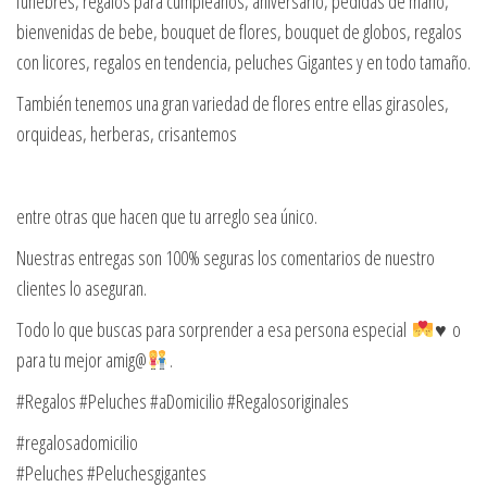
fúnebres, regalos para cumpleaños, aniversario, pedidas de mano,
bienvenidas de bebe, bouquet de flores, bouquet de globos, regalos
con licores, regalos en tendencia, peluches Gigantes y en todo tamaño.
También tenemos una gran variedad de flores entre ellas girasoles,
orquideas, herberas, crisantemos
entre otras que hacen que tu arreglo sea único.
Nuestras entregas son 100% seguras los comentarios de nuestro
clientes lo aseguran.
Todo lo que buscas para sorprender a esa persona especial
♥️ o
para tu mejor amig@
.
#Regalos #Peluches #aDomicilio #Regalosoriginales
#regalosadomicilio
#Peluches #Peluchesgigantes