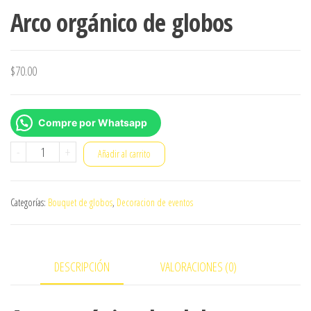
Arco orgánico de globos
$
70.00
Compre por Whatsapp
Arco
-
+
Añadir al carrito
orgánico
de
Categorías:
Bouquet de globos
,
Decoracion de eventos
globos
cantidad
DESCRIPCIÓN
VALORACIONES (0)