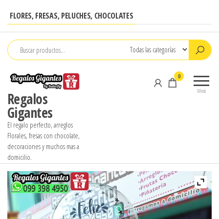
Saltar
FLORES, FRESAS, PELUCHES, CHOCOLATES
al
contenido
0
Menú
Regalos
Gigantes
El regalo perfecto, arreglos
Florales, fresas con chocolate,
decoraciones y muchos mas a
domicilio.