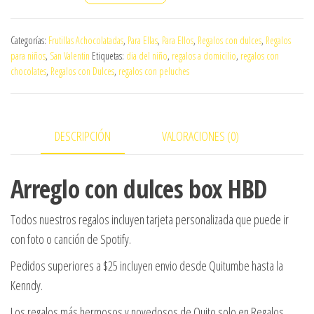
con
dulces
Categorías:
Frutillas Achocolatadas
,
Para Ellas
,
Para Ellos
,
Regalos con dulces
,
Regalos
box
para niños
,
San Valentin
Etiquetas:
dia del niño
,
regalos a domicilio
,
regalos con
HBD
chocolates
,
Regalos con Dulces
,
regalos con peluches
cantidad
DESCRIPCIÓN
VALORACIONES (0)
Arreglo con dulces box HBD
Todos nuestros regalos incluyen tarjeta personalizada que puede ir
con foto o canción de Spotify.
Pedidos superiores a $25 incluyen envio desde Quitumbe hasta la
Kenndy.
Los regalos más hermosos y novedosos de Quito solo en Regalos