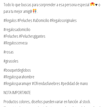
Todo lo que buscas para sorprender a esa persona especial
♥️
o
para tu mejor amig@
.
#Regalos #Peluches #aDomicilio #Regalosoriginales
#regalosadomicilio
#Peluches #Peluchesgigantes
#Regaloscerveza
#rosas
#girasoles
#bouquetdeglobos
#Regalosparahombre
#Regalosparamujer #Ofrendasfunebres #pedidad de mano
NOTA IMPORTANTE
Productos colores, diseños pueden variar en función al stock.