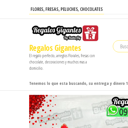
Saltar
FLORES, FRESAS, PELUCHES, CHOCOLATES
al
contenido
Regalos Gigantes
El regalo perfecto, arreglos Florales, fresas con
chocolate, decoraciones y muchos mas a
domicilio.
Tenemos lo que esta buscando, su entrega y dinero 