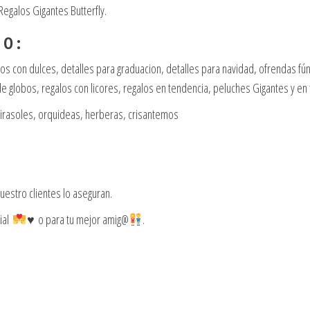
galos Gigantes Butterfly.
 O :
eglos con dulces, detalles para graduacion, detalles para navidad, ofrendas 
 globos, regalos con licores, regalos en tendencia, peluches Gigantes y en
girasoles, orquideas, herberas, crisantemos
estro clientes lo aseguran.
ial
♥️ o para tu mejor amig@
.