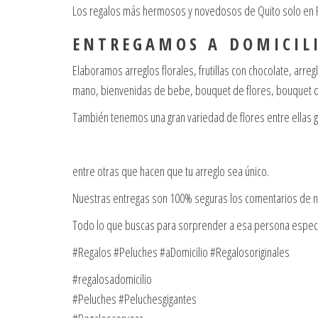
Los regalos más hermosos y novedosos de Quito solo en Re
E N T R E G A M O S A D O M I C I L I
Elaboramos arreglos florales, frutillas con chocolate, arr
mano, bienvenidas de bebe, bouquet de flores, bouquet de
También tenemos una gran variedad de flores entre ellas 
entre otras que hacen que tu arreglo sea único.
Nuestras entregas son 100% seguras los comentarios de nu
Todo lo que buscas para sorprender a esa persona espec
#Regalos #Peluches #aDomicilio #Regalosoriginales
#regalosadomicilio
#Peluches #Peluchesgigantes