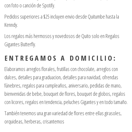
con foto o canción de Spotify.
Pedidos superiores a $25 incluyen envio desde Quitumbe hasta la
Kenndy.
Los regalos más hermosos y novedosos de Quito solo en Regalos
Gigantes Butterfly.
E N T R E G A M O S A D O M I C I L I O :
Elaboramos arreglos florales, frutillas con chocolate, arreglos con
dulces, detalles para graduacion, detalles para navidad, ofrendas
fúnebres, regalos para cumpleaños, aniversario, pedidas de mano,
bienvenidas de bebe, bouquet de flores, bouquet de globos, regalos
con licores, regalos en tendencia, peluches Gigantes y en todo tamaño.
También tenemos una gran variedad de flores entre ellas girasoles,
orquideas, herberas, crisantemos