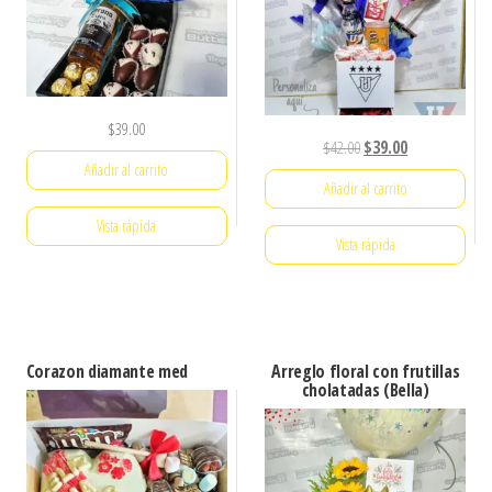
$
39.00
El
El
$
42.00
$
39.00
Añadir al carrito
precio
precio
Añadir al carrito
original
actual
era:
es:
Vista rápida
Vista rápida
$42.00.
$39.00.
Corazon diamante med
Arreglo floral con frutillas
cholatadas (Bella)