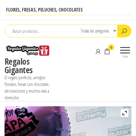
Saltar
FLORES, FRESAS, PELUCHES, CHOCOLATES
al
contenido
0
Menú
Regalos
Gigantes
El regalo perfecto, arreglos
Florales, fresas con chocolate,
decoraciones y muchos mas a
domicilio.