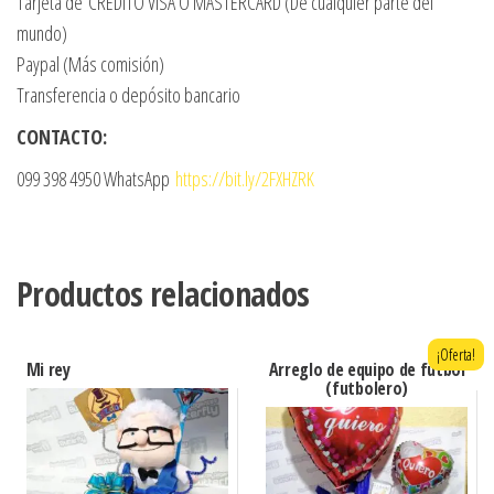
Tarjeta de CRÉDITO VISA O MASTERCARD (De cualquier parte del
mundo)
Paypal (Más comisión)
Transferencia o depósito bancario
CONTACTO:
099 398 4950 WhatsApp
https://bit.ly/2FXHZRK
Productos relacionados
¡Oferta!
Mi rey
Arreglo de equipo de futbol
(futbolero)