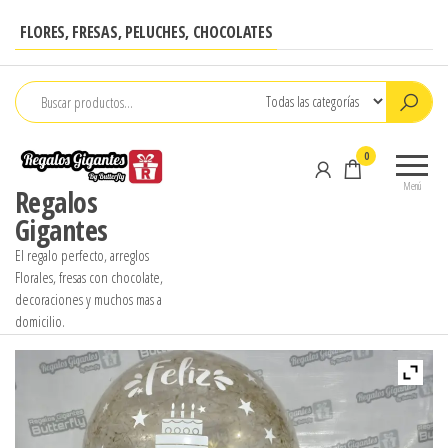
Saltar
FLORES, FRESAS, PELUCHES, CHOCOLATES
al
contenido
0
Menú
Regalos
Gigantes
El regalo perfecto, arreglos
Florales, fresas con chocolate,
decoraciones y muchos mas a
domicilio.