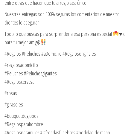
entre otras que hacen que tu arreglo sea único.
Nuestras entregas son 100% seguras los comentarios de nuestro
clientes lo aseguran.
Todo lo que buscas para sorprender a esa persona especial
♥️
o
para tu mejor amig@
.
#Regalos #Peluches #aDomicilio #Regalosoriginales
#regalosadomicilio
#Peluches #Peluchesgigantes
#Regaloscerveza
#rosas
#girasoles
#bouquetdeglobos
#Regalosparahombre
#Regalosparamujer #Ofrendasfunebres #pedidad de mano