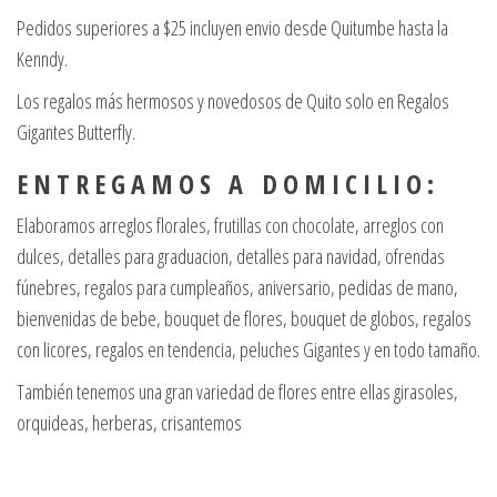
Pedidos superiores a $25 incluyen envio desde Quitumbe hasta la
Kenndy.
Los regalos más hermosos y novedosos de Quito solo en Regalos
Gigantes Butterfly.
E N T R E G A M O S A D O M I C I L I O :
Elaboramos arreglos florales, frutillas con chocolate, arreglos con
dulces, detalles para graduacion, detalles para navidad, ofrendas
fúnebres, regalos para cumpleaños, aniversario, pedidas de mano,
bienvenidas de bebe, bouquet de flores, bouquet de globos, regalos
con licores, regalos en tendencia, peluches Gigantes y en todo tamaño.
También tenemos una gran variedad de flores entre ellas girasoles,
orquideas, herberas, crisantemos