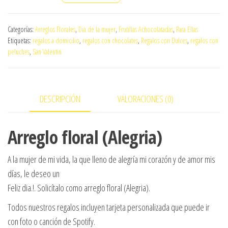
floral
(Alegria)
Categorías:
Arreglos Florales
,
Dia de la mujer
,
Frutillas Achocolatadas
,
Para Ellas
cantidad
Etiquetas:
regalos a domicilio
,
regalos con chocolates
,
Regalos con Dulces
,
regalos con
peluches
,
San Valentin
DESCRIPCIÓN
VALORACIONES (0)
Arreglo floral (Alegria)
A la mujer de mi vida, la que lleno de alegría mi corazón y de amor mis
días, le deseo un
Feliz dia.!. Solicítalo como arreglo floral (Alegria).
Todos nuestros regalos incluyen tarjeta personalizada que puede ir
con foto o canción de Spotify.