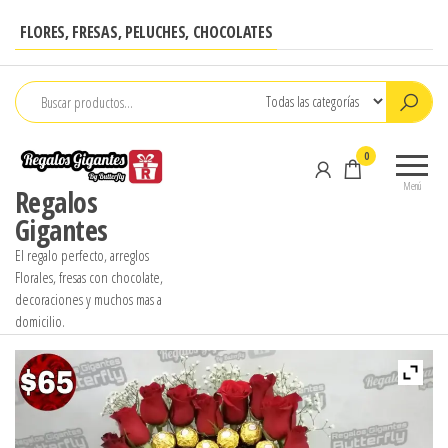
Saltar
FLORES, FRESAS, PELUCHES, CHOCOLATES
al
contenido
0
Menú
Regalos
Gigantes
El regalo perfecto, arreglos
Florales, fresas con chocolate,
decoraciones y muchos mas a
domicilio.