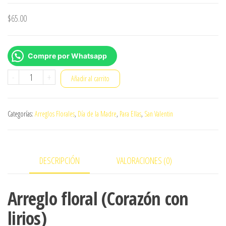
$
65.00
Compre por Whatsapp
Arreglo
-
+
Añadir al carrito
floral
(Corazón
Categorías:
Arreglos Florales
,
Día de la Madre
,
Para Ellas
,
San Valentin
con
lirios)
cantidad
DESCRIPCIÓN
VALORACIONES (0)
Arreglo floral (Corazón con
lirios)