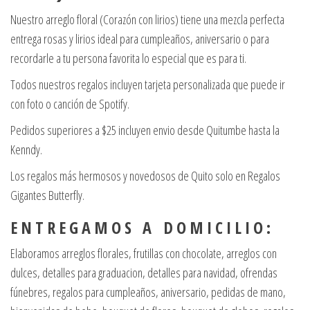
Nuestro arreglo floral (Corazón con lirios) tiene una mezcla perfecta
entrega rosas y lirios ideal para cumpleaños, aniversario o para
recordarle a tu persona favorita lo especial que es para ti.
Todos nuestros regalos incluyen tarjeta personalizada que puede ir
con foto o canción de Spotify.
Pedidos superiores a $25 incluyen envio desde Quitumbe hasta la
Kenndy.
Los regalos más hermosos y novedosos de Quito solo en Regalos
Gigantes Butterfly.
E N T R E G A M O S A D O M I C I L I O :
Elaboramos arreglos florales, frutillas con chocolate, arreglos con
dulces, detalles para graduacion, detalles para navidad, ofrendas
fúnebres, regalos para cumpleaños, aniversario, pedidas de mano,