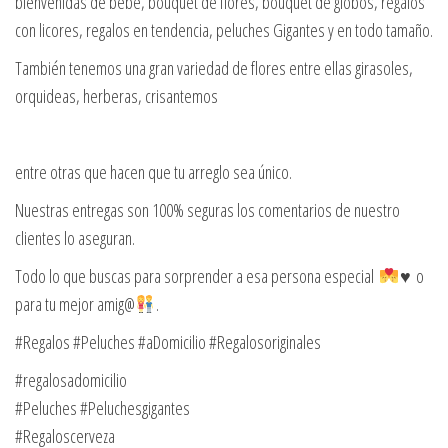
bienvenidas de bebe, bouquet de flores, bouquet de globos, regalos
con licores, regalos en tendencia, peluches Gigantes y en todo tamaño.
También tenemos una gran variedad de flores entre ellas girasoles,
orquideas, herberas, crisantemos
entre otras que hacen que tu arreglo sea único.
Nuestras entregas son 100% seguras los comentarios de nuestro
clientes lo aseguran.
Todo lo que buscas para sorprender a esa persona especial
♥️ o
para tu mejor amig@
.
#Regalos #Peluches #aDomicilio #Regalosoriginales
#regalosadomicilio
#Peluches #Peluchesgigantes
#Regaloscerveza