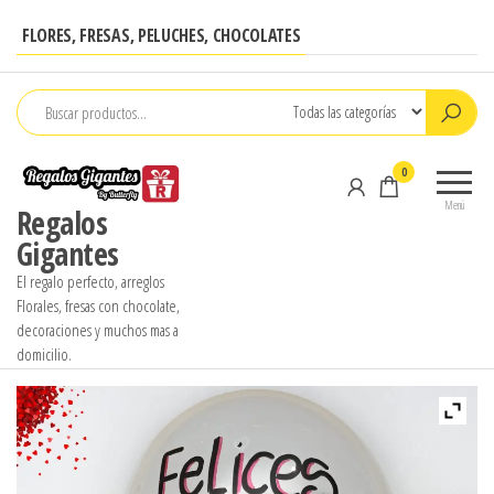
Saltar
FLORES, FRESAS, PELUCHES, CHOCOLATES
al
contenido
0
Menú
Regalos
Gigantes
El regalo perfecto, arreglos
Florales, fresas con chocolate,
decoraciones y muchos mas a
domicilio.