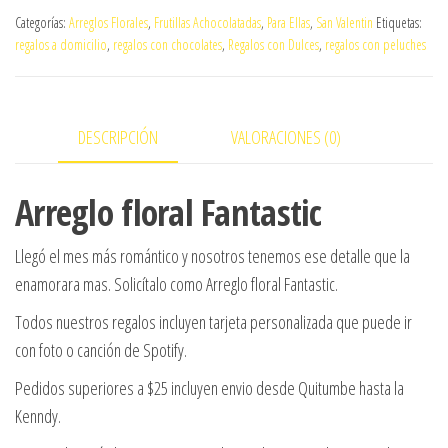
amor
Categorías:
Arreglos Florales
,
Frutillas Achocolatadas
,
Para Ellas
,
San Valentin
Etiquetas:
de
regalos a domicilio
,
regalos con chocolates
,
Regalos con Dulces
,
regalos con peluches
verano
cantidad
DESCRIPCIÓN
VALORACIONES (0)
Arreglo floral Fantastic
Llegó el mes más romántico y nosotros tenemos ese detalle que la
enamorara mas. Solicítalo como Arreglo floral Fantastic.
Todos nuestros regalos incluyen tarjeta personalizada que puede ir
con foto o canción de Spotify.
Pedidos superiores a $25 incluyen envio desde Quitumbe hasta la
Kenndy.