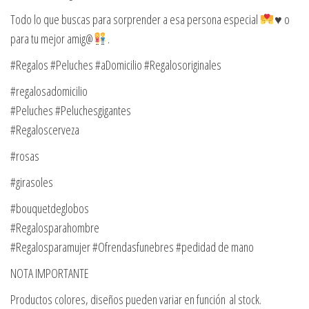
Todo lo que buscas para sorprender a esa persona especial
♥️
o
para tu mejor amig@
.
#Regalos #Peluches #aDomicilio #Regalosoriginales
#regalosadomicilio
#Peluches #Peluchesgigantes
#Regaloscerveza
#rosas
#girasoles
#bouquetdeglobos
#Regalosparahombre
#Regalosparamujer #Ofrendasfunebres #pedidad de mano
NOTA IMPORTANTE
Productos colores, diseños pueden variar en función al stock.