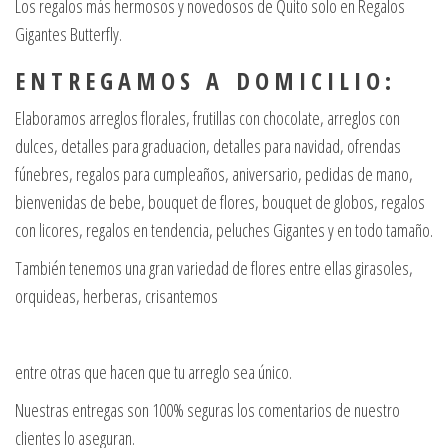
Los regalos más hermosos y novedosos de Quito solo en Regalos
Gigantes Butterfly.
E N T R E G A M O S A D O M I C I L I O :
Elaboramos arreglos florales, frutillas con chocolate, arreglos con
dulces, detalles para graduacion, detalles para navidad, ofrendas
fúnebres, regalos para cumpleaños, aniversario, pedidas de mano,
bienvenidas de bebe, bouquet de flores, bouquet de globos, regalos
con licores, regalos en tendencia, peluches Gigantes y en todo tamaño.
También tenemos una gran variedad de flores entre ellas girasoles,
orquideas, herberas, crisantemos
entre otras que hacen que tu arreglo sea único.
Nuestras entregas son 100% seguras los comentarios de nuestro
clientes lo aseguran.