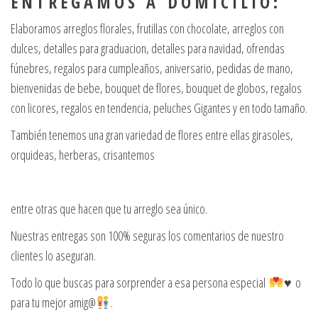
E N T R E G A M O S A D O M I C I L I O :
Elaboramos arreglos florales, frutillas con chocolate, arreglos con
dulces, detalles para graduacion, detalles para navidad, ofrendas
fúnebres, regalos para cumpleaños, aniversario, pedidas de mano,
bienvenidas de bebe, bouquet de flores, bouquet de globos, regalos
con licores, regalos en tendencia, peluches Gigantes y en todo tamaño.
También tenemos una gran variedad de flores entre ellas girasoles,
orquideas, herberas, crisantemos
entre otras que hacen que tu arreglo sea único.
Nuestras entregas son 100% seguras los comentarios de nuestro
clientes lo aseguran.
Todo lo que buscas para sorprender a esa persona especial
♥️ o
para tu mejor amig@
.