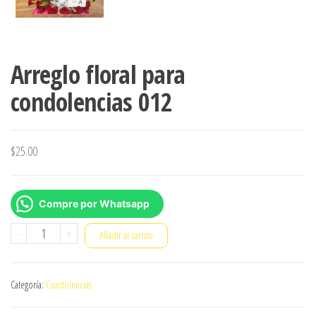
Arreglo floral para
condolencias 012
$
25.00
Compre por Whatsapp
Arreglo
-
+
Añadir al carrito
floral
para
Categoría:
Condolencias
condolencias
012