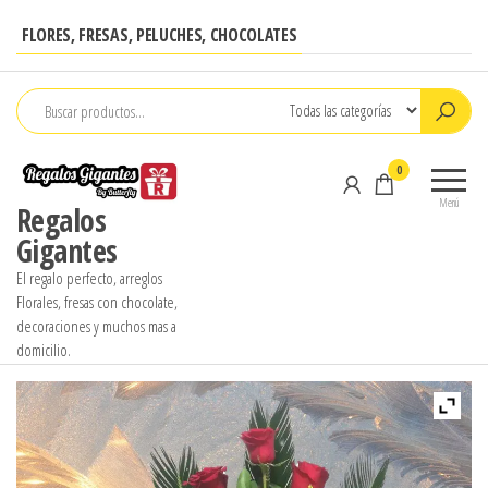
Saltar
FLORES, FRESAS, PELUCHES, CHOCOLATES
al
contenido
0
Menú
Regalos
Gigantes
El regalo perfecto, arreglos
Florales, fresas con chocolate,
decoraciones y muchos mas a
domicilio.