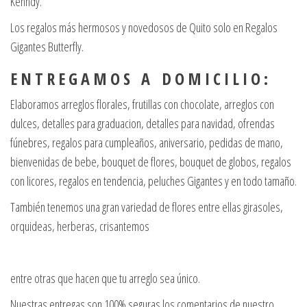
Kenndy.
Los regalos más hermosos y novedosos de Quito solo en Regalos
Gigantes Butterfly.
E N T R E G A M O S A D O M I C I L I O :
Elaboramos arreglos florales, frutillas con chocolate, arreglos con
dulces, detalles para graduacion, detalles para navidad, ofrendas
fúnebres, regalos para cumpleaños, aniversario, pedidas de mano,
bienvenidas de bebe, bouquet de flores, bouquet de globos, regalos
con licores, regalos en tendencia, peluches Gigantes y en todo tamaño.
También tenemos una gran variedad de flores entre ellas girasoles,
orquideas, herberas, crisantemos
entre otras que hacen que tu arreglo sea único.
Nuestras entregas son 100% seguras los comentarios de nuestro