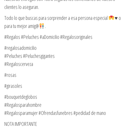
clientes lo aseguran.
Todo lo que buscas para sorprender a esa persona especial
♥️
o
para tu mejor amig@
.
#Regalos #Peluches #aDomicilio #Regalosoriginales
#regalosadomicilio
#Peluches #Peluchesgigantes
#Regaloscerveza
#rosas
#girasoles
#bouquetdeglobos
#Regalosparahombre
#Regalosparamujer #Ofrendasfunebres #pedidad de mano
NOTA IMPORTANTE