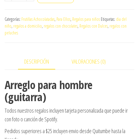
para
hombre
Categorías:
Frutillas Achocolatadas
,
Para Ellos
,
Regalos para niños
Etiquetas:
dia del
(guitarra)
niño
,
regalos a domicilio
,
regalos con chocolates
,
Regalos con Dulces
,
regalos con
cantidad
peluches
DESCRIPCIÓN
VALORACIONES (0)
Arreglo para hombre
(guitarra)
Todos nuestros regalos incluyen tarjeta personalizada que puede ir
con foto o canción de Spotify.
Pedidos superiores a $25 incluyen envio desde Quitumbe hasta la