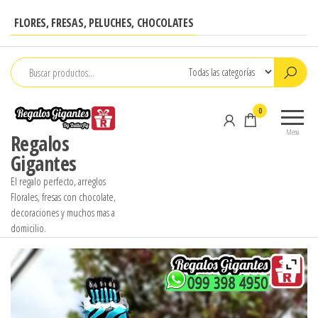
Saltar
FLORES, FRESAS, PELUCHES, CHOCOLATES
al
contenido
0
Menú
Regalos
Gigantes
El regalo perfecto, arreglos
Florales, fresas con chocolate,
decoraciones y muchos mas a
domicilio.