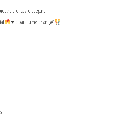
estro clientes lo aseguran.
ial
♥️
o para tu mejor amig@
.
no