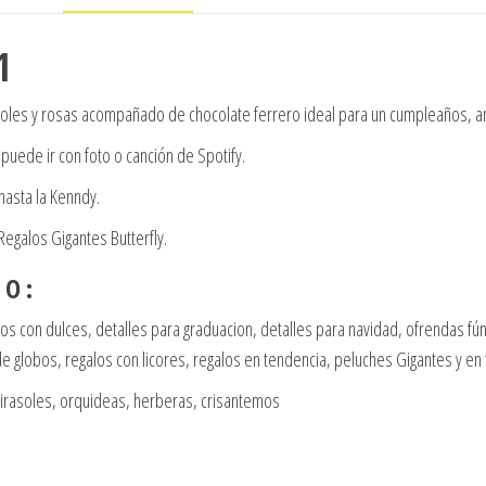
1
soles y rosas acompañado de chocolate ferrero ideal para un cumpleaños, a
puede ir con foto o canción de Spotify.
asta la Kenndy.
galos Gigantes Butterfly.
 O :
eglos con dulces, detalles para graduacion, detalles para navidad, ofrendas 
 globos, regalos con licores, regalos en tendencia, peluches Gigantes y en
girasoles, orquideas, herberas, crisantemos