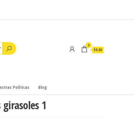
0
$0.00
stras Políticas
Blog
 girasoles 1