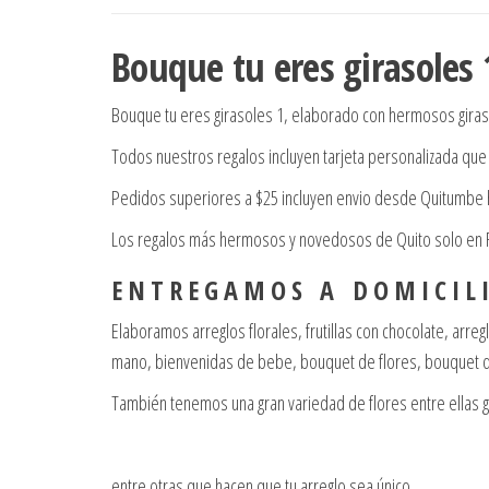
Bouque tu eres girasoles 
Bouque tu eres girasoles 1, elaborado con hermosos gira
Todos nuestros regalos incluyen tarjeta personalizada que 
Pedidos superiores a $25 incluyen envio desde Quitumbe h
Los regalos más hermosos y novedosos de Quito solo en Re
E N T R E G A M O S A D O M I C I L I
Elaboramos arreglos florales, frutillas con chocolate, arr
mano, bienvenidas de bebe, bouquet de flores, bouquet de
También tenemos una gran variedad de flores entre ellas 
entre otras que hacen que tu arreglo sea único.