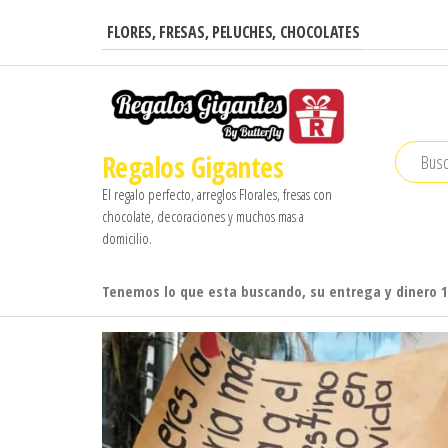
Saltar
FLORES, FRESAS, PELUCHES, CHOCOLATES
al
contenido
Regalos Gigantes
El regalo perfecto, arreglos Florales, fresas con
chocolate, decoraciones y muchos mas a
domicilio.
Tenemos lo que esta buscando, su entrega y dinero 