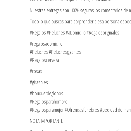
Nuestras entregas son 100% seguras los comentarios de nu
Todo lo que buscas para sorprender a esa persona espec
#Regalos #Peluches #aDomicilio #Regalosoriginales
#regalosadomicilio
#Peluches #Peluchesgigantes
#Regaloscerveza
#rosas
#girasoles
#bouquetdeglobos
#Regalosparahombre
#Regalosparamujer #Ofrendasfunebres #pedidad de ma
NOTA IMPORTANTE