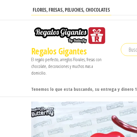
Saltar
FLORES, FRESAS, PELUCHES, CHOCOLATES
al
contenido
Regalos Gigantes
El regalo perfecto, arreglos Florales, fresas con
chocolate, decoraciones y muchos mas a
domicilio.
Tenemos lo que esta buscando, su entrega y dinero 