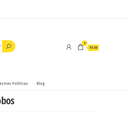
0
$0.00
stras Políticas
Blog
obos