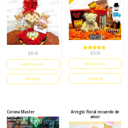
$
35.00
$
59.00
Valorado
con
4.50
Añadir al carrito
Añadir al carrito
de 5
Vista rápida
Vista rápida
Corona Master
Arreglo floral recuerdo de
amor