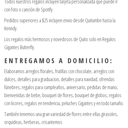
Todos nuestros regalos incluyen tarjeta personalizada que puede ir
con foto o canción de Spotify.
Pedidos superiores a $25 incluyen envio desde Quitumbe hasta la
Kenndy.
Los regalos más hermosos y novedosos de Quito solo en Regalos
Gigantes Butterfly.
E N T R E G A M O S A D O M I C I L I O :
Elaboramos arreglos florales, frutillas con chocolate, arreglos con
dulces, detalles para graduacion, detalles para navidad, ofrendas
fúnebres, regalos para cumpleaños, aniversario, pedidas de mano,
bienvenidas de bebe, bouquet de flores, bouquet de globos, regalos
con licores, regalos en tendencia, peluches Gigantes y en todo tamaño.
También tenemos una gran variedad de flores entre ellas girasoles,
orquideas, herberas, crisantemos