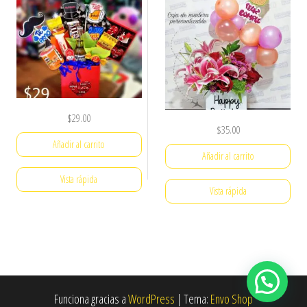
$
29.00
$
35.00
Añadir al carrito
Añadir al carrito
Vista rápida
Vista rápida
Funciona gracias a
WordPress
|
Tema:
Envo Shop