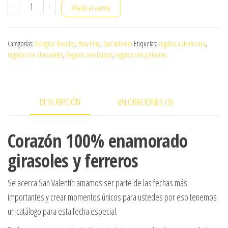
Corazón
-
+
Añadir al carrito
100%
enamorado
Categorías:
Arreglos Florales
,
Para Ellas
,
San Valentin
Etiquetas:
regalos a domicilio
,
girasoles
regalos con chocolates
,
Regalos con Dulces
,
regalos con peluches
y
ferreros
cantidad
DESCRIPCIÓN
VALORACIONES (0)
Corazón 100% enamorado
girasoles y ferreros
Se acerca San Valentín amamos ser parte de las fechas más
importantes y crear momentos únicos para ustedes por eso tenemos
un catálogo para esta fecha especial.