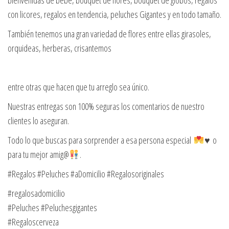
bienvenidas de bebe, bouquet de flores, bouquet de globos, regalos
con licores, regalos en tendencia, peluches Gigantes y en todo tamaño.
También tenemos una gran variedad de flores entre ellas girasoles,
orquideas, herberas, crisantemos
entre otras que hacen que tu arreglo sea único.
Nuestras entregas son 100% seguras los comentarios de nuestro
clientes lo aseguran.
Todo lo que buscas para sorprender a esa persona especial
♥️ o
para tu mejor amig@
.
#Regalos #Peluches #aDomicilio #Regalosoriginales
#regalosadomicilio
#Peluches #Peluchesgigantes
#Regaloscerveza