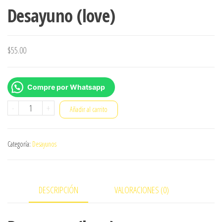
Desayuno (love)
$
55.00
Compre por Whatsapp
Desayuno
-
+
Añadir al carrito
(love)
cantidad
Categoría:
Desayunos
DESCRIPCIÓN
VALORACIONES (0)