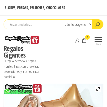
Saltar
FLORES, FRESAS, PELUCHES, CHOCOLATES
al
contenido
0
Menú
Regalos
Gigantes
El regalo perfecto, arreglos
Florales, fresas con chocolate,
decoraciones y muchos mas a
domicilio.