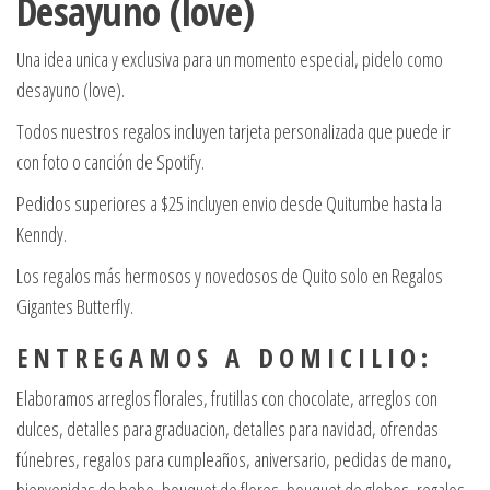
Desayuno (love)
Una idea unica y exclusiva para un momento especial, pidelo como
desayuno (love).
Todos nuestros regalos incluyen tarjeta personalizada que puede ir
con foto o canción de Spotify.
Pedidos superiores a $25 incluyen envio desde Quitumbe hasta la
Kenndy.
Los regalos más hermosos y novedosos de Quito solo en Regalos
Gigantes Butterfly.
E N T R E G A M O S A D O M I C I L I O :
Elaboramos arreglos florales, frutillas con chocolate, arreglos con
dulces, detalles para graduacion, detalles para navidad, ofrendas
fúnebres, regalos para cumpleaños, aniversario, pedidas de mano,