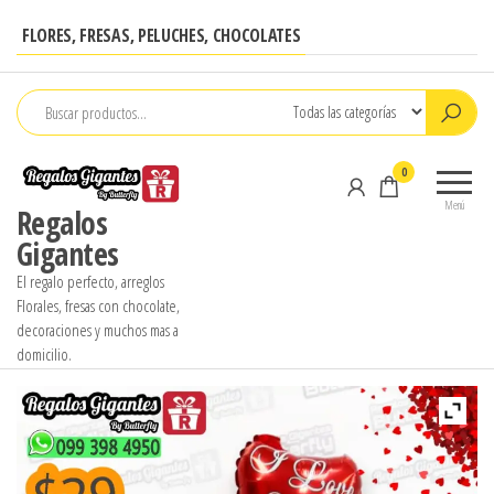
Saltar
FLORES, FRESAS, PELUCHES, CHOCOLATES
al
contenido
0
Menú
Regalos
Gigantes
El regalo perfecto, arreglos
Florales, fresas con chocolate,
decoraciones y muchos mas a
domicilio.