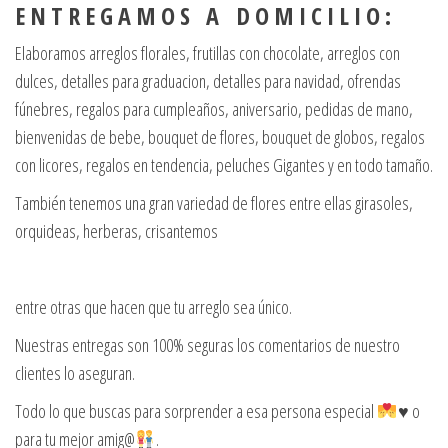
E N T R E G A M O S A D O M I C I L I O :
Elaboramos arreglos florales, frutillas con chocolate, arreglos con
dulces, detalles para graduacion, detalles para navidad, ofrendas
fúnebres, regalos para cumpleaños, aniversario, pedidas de mano,
bienvenidas de bebe, bouquet de flores, bouquet de globos, regalos
con licores, regalos en tendencia, peluches Gigantes y en todo tamaño.
También tenemos una gran variedad de flores entre ellas girasoles,
orquideas, herberas, crisantemos
entre otras que hacen que tu arreglo sea único.
Nuestras entregas son 100% seguras los comentarios de nuestro
clientes lo aseguran.
Todo lo que buscas para sorprender a esa persona especial
♥️
o
para tu mejor amig@
.