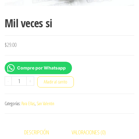
Mil veces si
$
29.00
Compre por Whatsapp
Mil
-
+
Añadir al carrito
veces
si
Categorías:
Para Ellas
,
San Valentin
cantidad
DESCRIPCIÓN
VALORACIONES (0)