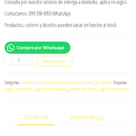
Consulta por nuestro servicio de entrega a domicilio, aplica recargos.
Contactanos: 099 398 4950 WhatsApp
Productos, colores y diseños pueden variar en función al stock.
Compre por Whatsapp
Ramo
-
+
Añadir al carrito
de
rosas
Categorías:
Frutillas Achocolatadas
,
Para Ellas
,
Ramos de flores
,
San Valentin
Etiquetas:
y
regalos a domicilio
,
regalos con chocolates
,
Regalos con Dulces
,
regalos con peluches
frutillas
(lucy)
cantidad
DESCRIPCIÓN
VALORACIONES (0)