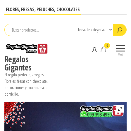
Saltar
FLORES, FRESAS, PELUCHES, CHOCOLATES
al
contenido
0
Menú
Regalos
Gigantes
El regalo perfecto, arreglos
Florales, fresas con chocolate,
decoraciones y muchos mas a
domicilio.