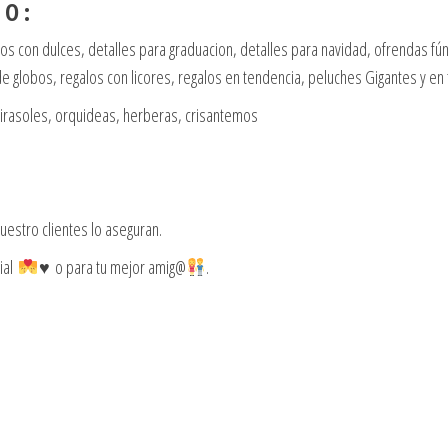
 O :
eglos con dulces, detalles para graduacion, detalles para navidad, ofrendas 
 globos, regalos con licores, regalos en tendencia, peluches Gigantes y en
girasoles, orquideas, herberas, crisantemos
estro clientes lo aseguran.
ial
♥️ o para tu mejor amig@
.