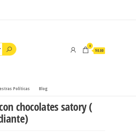
0
$0.00
stras Políticas
Blog
on chocolates satory (
iante)