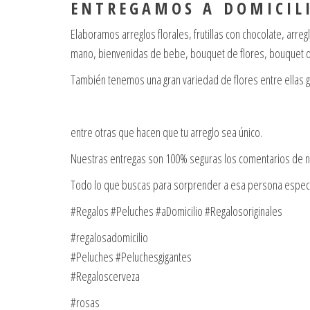
E N T R E G A M O S A D O M I C I L I
Elaboramos arreglos florales, frutillas con chocolate, arr
mano, bienvenidas de bebe, bouquet de flores, bouquet de
También tenemos una gran variedad de flores entre ellas 
entre otras que hacen que tu arreglo sea único.
Nuestras entregas son 100% seguras los comentarios de nu
Todo lo que buscas para sorprender a esa persona espec
#Regalos #Peluches #aDomicilio #Regalosoriginales
#regalosadomicilio
#Peluches #Peluchesgigantes
#Regaloscerveza
#rosas