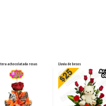
etera achocolatada rosas
Lluvia de besos