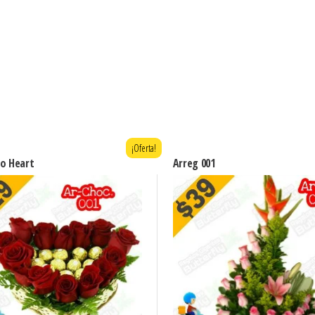
¡Oferta!
ro Heart
Arreg 001