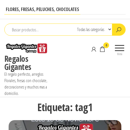
Saltar
FLORES, FRESAS, PELUCHES, CHOCOLATES
al
contenido
0
Menú
Regalos
Gigantes
El regalo perfecto, arreglos
Florales, fresas con chocolate,
decoraciones y muchos mas a
domicilio.
Etiqueta:
tag1