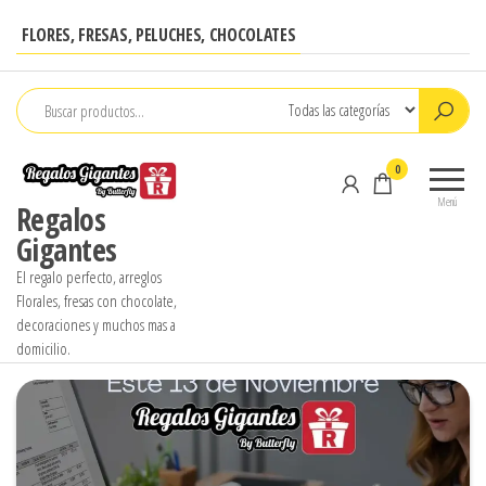
FLORES, FRESAS, PELUCHES, CHOCOLATES
0
Menú
Regalos
Gigantes
El regalo perfecto, arreglos
Florales, fresas con chocolate,
decoraciones y muchos mas a
domicilio.