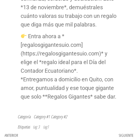
*13 de noviembre*, demuéstrales
cuánto valoras su trabajo con un regalo
que diga más que mil palabras.
Entra ahora a *
[regalosgigantesuio.com]
(https://regalosgigantesuio.com)* y
elige el *regalo ideal para el Día del
Contador Ecuatoriano*.
*Entregamos a domicilio en Quito, con
amor, puntualidad y ese toque gigante
que solo **Regalos Gigantes* sabe dar.
Categoría
Category #1
Category #2
Etiquetas
tag 3
tag1
ANTERIOR
SIGUIENTE