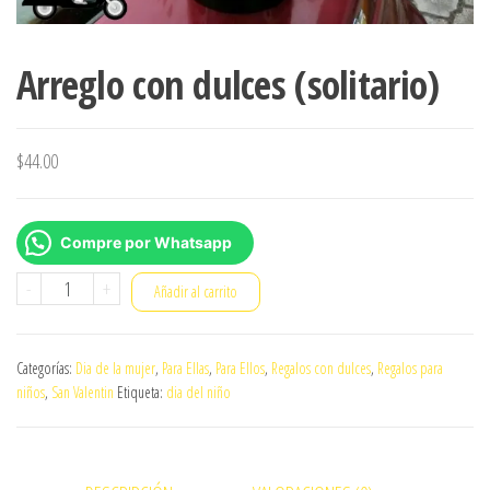
Arreglo con dulces (solitario)
$
44.00
Compre por Whatsapp
Arreglo
-
+
Añadir al carrito
con
dulces
Categorías:
Dia de la mujer
,
Para Ellas
,
Para Ellos
,
Regalos con dulces
,
Regalos para
(solitario)
niños
,
San Valentin
Etiqueta:
dia del niño
cantidad