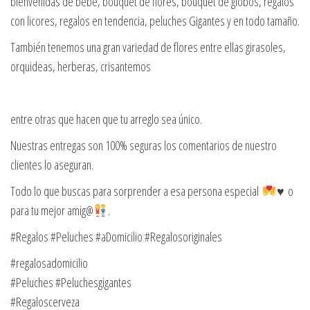
bienvenidas de bebe, bouquet de flores, bouquet de globos, regalos
con licores, regalos en tendencia, peluches Gigantes y en todo tamaño.
También tenemos una gran variedad de flores entre ellas girasoles,
orquideas, herberas, crisantemos
entre otras que hacen que tu arreglo sea único.
Nuestras entregas son 100% seguras los comentarios de nuestro
clientes lo aseguran.
Todo lo que buscas para sorprender a esa persona especial
♥️ o
para tu mejor amig@
.
#Regalos #Peluches #aDomicilio #Regalosoriginales
#regalosadomicilio
#Peluches #Peluchesgigantes
#Regaloscerveza