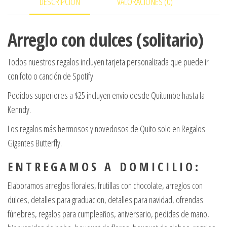
DESCRIPCIÓN
VALORACIONES (0)
Arreglo con dulces (solitario)
Todos nuestros regalos incluyen tarjeta personalizada que puede ir
con foto o canción de Spotify.
Pedidos superiores a $25 incluyen envio desde Quitumbe hasta la
Kenndy.
Los regalos más hermosos y novedosos de Quito solo en Regalos
Gigantes Butterfly.
E N T R E G A M O S A D O M I C I L I O :
Elaboramos arreglos florales, frutillas con chocolate, arreglos con
dulces, detalles para graduacion, detalles para navidad, ofrendas
fúnebres, regalos para cumpleaños, aniversario, pedidas de mano,