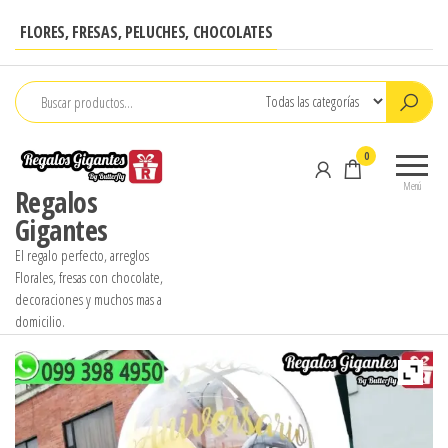
Saltar
FLORES, FRESAS, PELUCHES, CHOCOLATES
al
contenido
0
Menú
Regalos
Gigantes
El regalo perfecto, arreglos
Florales, fresas con chocolate,
decoraciones y muchos mas a
domicilio.