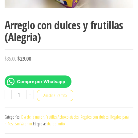
Arreglo con dulces y frutillas
(Alegria)
El
El
$
35.00
$
29.00
precio
precio
original
actual
Compre por Whatsapp
era:
es:
$35.00.
$29.00.
Arreglo
-
+
Añadir al carrito
con
dulces
Categorías:
Dia de la mujer
,
Frutillas Achocolatadas
,
Regalos con dulces
,
Regalos para
y
niños
,
San Valentin
Etiqueta:
dia del niño
frutillas
(Alegria)