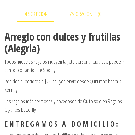
cantidad
DESCRIPCIÓN
VALORACIONES (0)
Arreglo con dulces y frutillas
(Alegria)
Todos nuestros regalos incluyen tarjeta personalizada que puede ir
con foto o canción de Spotify.
Pedidos superiores a $25 incluyen envio desde Quitumbe hasta la
Kenndy.
Los regalos más hermosos y novedosos de Quito solo en Regalos
Gigantes Butterfly.
E N T R E G A M O S A D O M I C I L I O :