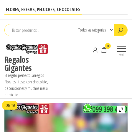
Saltar
FLORES, FRESAS, PELUCHES, CHOCOLATES
al
contenido
0
Menú
Regalos
Gigantes
El regalo perfecto, arreglos
Florales, fresas con chocolate,
decoraciones y muchos mas a
domicilio.
¡Oferta!