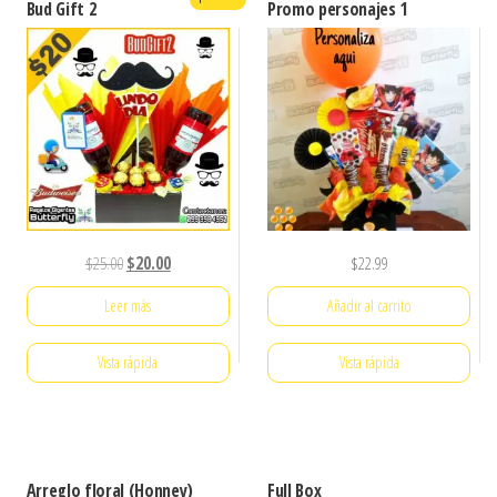
Bud Gift 2
Promo personajes 1
El
El
$
25.00
$
20.00
$
22.99
precio
precio
Leer más
Añadir al carrito
original
actual
era:
es:
Vista rápida
Vista rápida
$25.00.
$20.00.
Arreglo floral (Honney)
Full Box