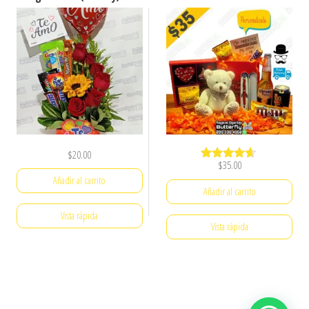
$
20.00
$
35.00
Valorado
con
Añadir al carrito
4.50
Añadir al carrito
de 5
Vista rápida
Vista rápida