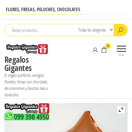
Saltar
FLORES, FRESAS, PELUCHES, CHOCOLATES
al
contenido
0
Menú
Regalos
Gigantes
El regalo perfecto, arreglos
Florales, fresas con chocolate,
decoraciones y muchos mas a
domicilio.