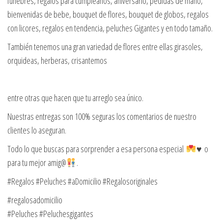
fúnebres, regalos para cumpleaños, aniversario, pedidas de mano,
bienvenidas de bebe, bouquet de flores, bouquet de globos, regalos
con licores, regalos en tendencia, peluches Gigantes y en todo tamaño.
También tenemos una gran variedad de flores entre ellas girasoles,
orquideas, herberas, crisantemos
entre otras que hacen que tu arreglo sea único.
Nuestras entregas son 100% seguras los comentarios de nuestro
clientes lo aseguran.
Todo lo que buscas para sorprender a esa persona especial
♥️ o
para tu mejor amig@
.
#Regalos #Peluches #aDomicilio #Regalosoriginales
#regalosadomicilio
#Peluches #Peluchesgigantes