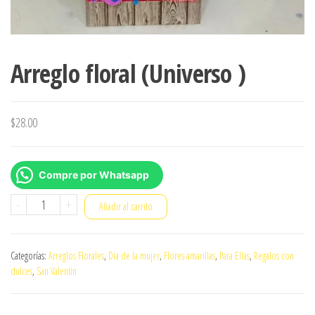
Arreglo floral (Universo )
$
28.00
Compre por Whatsapp
Arreglo
-
+
Añadir al carrito
floral
(Universo
Categorías:
Arreglos Florales
,
Dia de la mujer
,
Flores amarillas
,
Para Ellas
,
Regalos con
)
dulces
,
San Valentin
cantidad