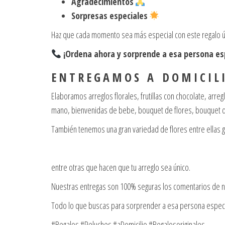
Agradecimientos
Sorpresas especiales
Haz que cada momento sea más especial con este regalo únic
¡Ordena ahora y sorprende a esa persona esp
E N T R E G A M O S A D O M I C I L I
Elaboramos arreglos florales, frutillas con chocolate, arr
mano, bienvenidas de bebe, bouquet de flores, bouquet de
También tenemos una gran variedad de flores entre ellas 
entre otras que hacen que tu arreglo sea único.
Nuestras entregas son 100% seguras los comentarios de nu
Todo lo que buscas para sorprender a esa persona espec
#Regalos #Peluches #aDomicilio #Regalosoriginales