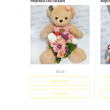
Peluchita con corazón
Viejit
$
45.00
Añadir al carrito
Vista rápida