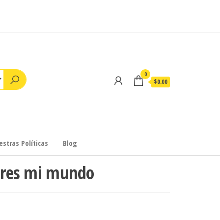
0
$0.00
stras Políticas
Blog
 eres mi mundo