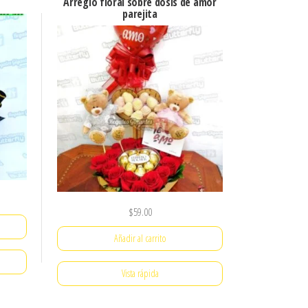
Arreglo floral sobre dosis de amor
parejita
$
59.00
Añadir al carrito
Vista rápida