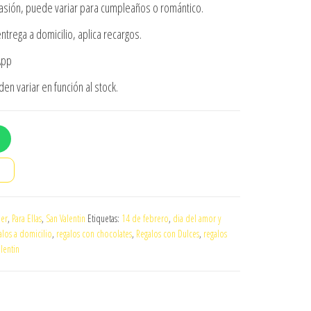
asión, puede variar para cumpleaños o romántico.
ntrega a domicilio, aplica recargos.
App
n variar en función al stock.
o
jer
,
Para Ellas
,
San Valentin
Etiquetas:
14 de febrero
,
dia del amor y
alos a domicilio
,
regalos con chocolates
,
Regalos con Dulces
,
regalos
lentin