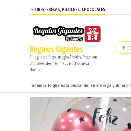
Saltar
FLORES, FRESAS, PELUCHES, CHOCOLATES
al
contenido
Regalos Gigantes
El regalo perfecto, arreglos Florales, fresas con
chocolate, decoraciones y muchos mas a
domicilio.
Tenemos lo que esta buscando, su entrega y dinero 