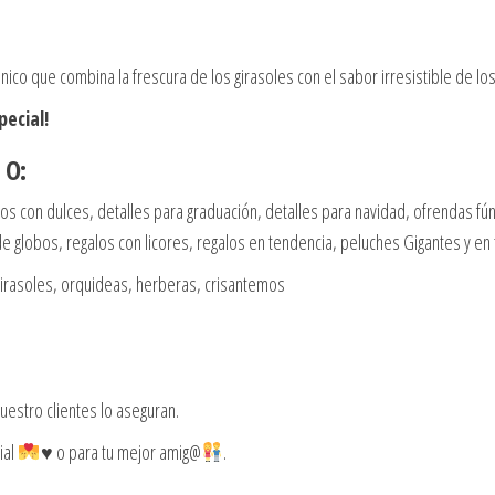
o que combina la frescura de los girasoles con el sabor irresistible de los 
ecial!
 O:
eglos con dulces, detalles para graduación, detalles para navidad, ofrendas 
 globos, regalos con licores, regalos en tendencia, peluches Gigantes y en
girasoles, orquideas, herberas, crisantemos
estro clientes lo aseguran.
ial
♥️
o para tu mejor amig@
.