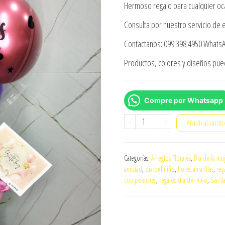
Hermoso regalo para cualquier oc
Consulta por nuestro servicio de e
Contactanos: 099 398 4950 Whats
Productos, colores y diseños puede
Compre por Whatsapp
Arreglo
-
+
Añadir al carrit
floral
eres
Categorías:
Arreglos Florales
,
Dia de la mu
mi
amistad
,
dia del niño
,
flores amarillas
,
reg
mundo
con peluches
,
regalos dia del niño
,
San Va
cantidad