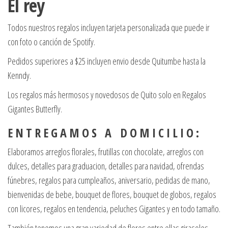
El rey
Todos nuestros regalos incluyen tarjeta personalizada que puede ir
con foto o canción de Spotify.
Pedidos superiores a $25 incluyen envio desde Quitumbe hasta la
Kenndy.
Los regalos más hermosos y novedosos de Quito solo en Regalos
Gigantes Butterfly.
E N T R E G A M O S A D O M I C I L I O :
Elaboramos arreglos florales, frutillas con chocolate, arreglos con
dulces, detalles para graduacion, detalles para navidad, ofrendas
fúnebres, regalos para cumpleaños, aniversario, pedidas de mano,
bienvenidas de bebe, bouquet de flores, bouquet de globos, regalos
con licores, regalos en tendencia, peluches Gigantes y en todo tamaño.