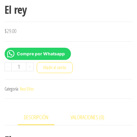
El rey
$
29.00
Compre por Whatsapp
El
-
+
Añadir al carrito
rey
cantidad
Categoría:
Para Ellos
DESCRIPCIÓN
VALORACIONES (0)