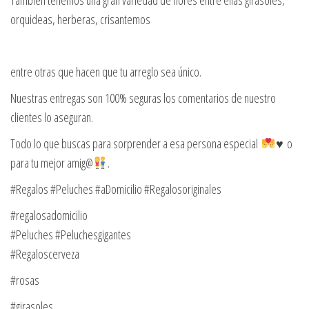
También tenemos una gran variedad de flores entre ellas girasoles,
orquideas, herberas, crisantemos
entre otras que hacen que tu arreglo sea único.
Nuestras entregas son 100% seguras los comentarios de nuestro
clientes lo aseguran.
Todo lo que buscas para sorprender a esa persona especial
♥️ o
para tu mejor amig@
.
#Regalos #Peluches #aDomicilio #Regalosoriginales
#regalosadomicilio
#Peluches #Peluchesgigantes
#Regaloscerveza
#rosas
#girasoles