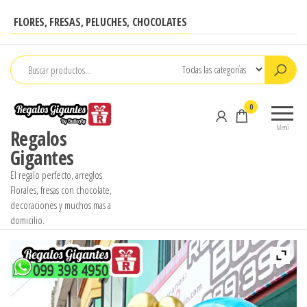
Saltar
FLORES, FRESAS, PELUCHES, CHOCOLATES
al
contenido
0
Menú
Regalos
Gigantes
El regalo perfecto, arreglos
Florales, fresas con chocolate,
decoraciones y muchos mas a
domicilio.