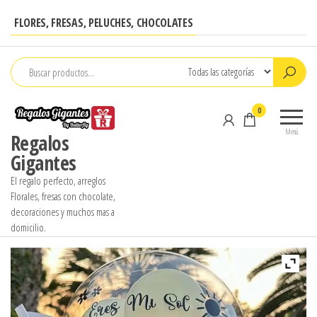
Saltar
FLORES, FRESAS, PELUCHES, CHOCOLATES
al
contenido
0
Menú
Regalos
Gigantes
El regalo perfecto, arreglos
Florales, fresas con chocolate,
decoraciones y muchos mas a
domicilio.