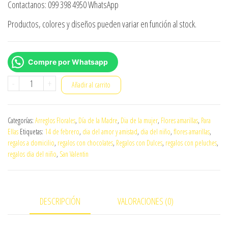
Contactanos: 099 398 4950 WhatsApp
Productos, colores y diseños pueden variar en función al stock.
Compre por Whatsapp
globi
-
+
Añadir al carrito
ramo-
girasoles
Categorías:
Arreglos Florales
,
Día de la Madre
,
Dia de la mujer
,
Flores amarillas
,
Para
018
Ellas
Etiquetas:
14 de febrero
,
dia del amor y amistad
,
dia del niño
,
flores amarillas
,
cantidad
regalos a domicilio
,
regalos con chocolates
,
Regalos con Dulces
,
regalos con peluches
,
regalos dia del niño
,
San Valentin
DESCRIPCIÓN
VALORACIONES (0)