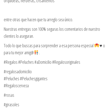
orquideas, herberas, crisantemos
entre otras que hacen que tu arreglo sea único.
Nuestras entregas son 100% seguras los comentarios de nuestro
clientes lo aseguran.
Todo lo que buscas para sorprender a esa persona especial
♥️
o
para tu mejor amig@
.
#Regalos #Peluches #aDomicilio #Regalosoriginales
#regalosadomicilio
#Peluches #Peluchesgigantes
#Regaloscerveza
#rosas
#girasoles