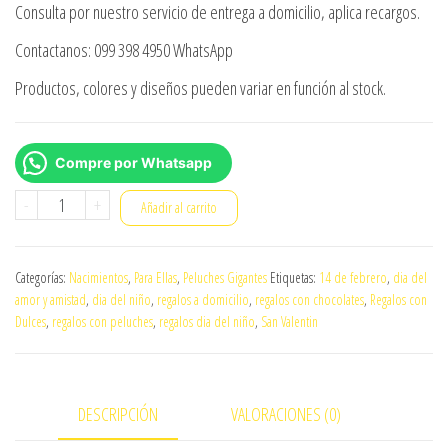
Consulta por nuestro servicio de entrega a domicilio, aplica recargos.
Contactanos: 099 398 4950 WhatsApp
Productos, colores y diseños pueden variar en función al stock.
Compre por Whatsapp
Peluche
-
+
Añadir al carrito
Gigante
osito
Categorías:
Nacimientos
,
Para Ellas
,
Peluches Gigantes
Etiquetas:
14 de febrero
,
dia del
cantidad
amor y amistad
,
dia del niño
,
regalos a domicilio
,
regalos con chocolates
,
Regalos con
Dulces
,
regalos con peluches
,
regalos dia del niño
,
San Valentin
DESCRIPCIÓN
VALORACIONES (0)