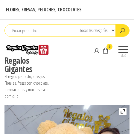
Saltar
FLORES, FRESAS, PELUCHES, CHOCOLATES
al
contenido
0
Menú
Regalos
Gigantes
El regalo perfecto, arreglos
Florales, fresas con chocolate,
decoraciones y muchos mas a
domicilio.