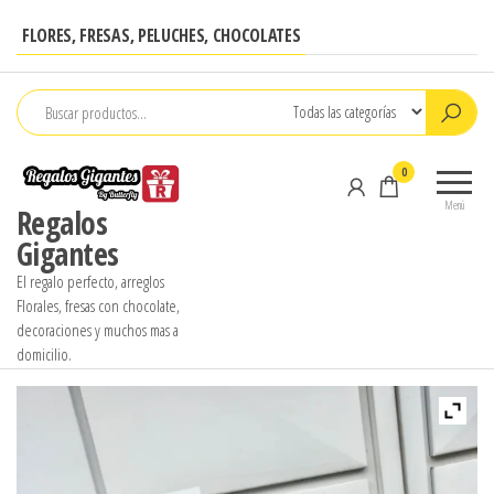
Saltar
FLORES, FRESAS, PELUCHES, CHOCOLATES
al
contenido
0
Menú
Regalos
Gigantes
El regalo perfecto, arreglos
Florales, fresas con chocolate,
decoraciones y muchos mas a
domicilio.