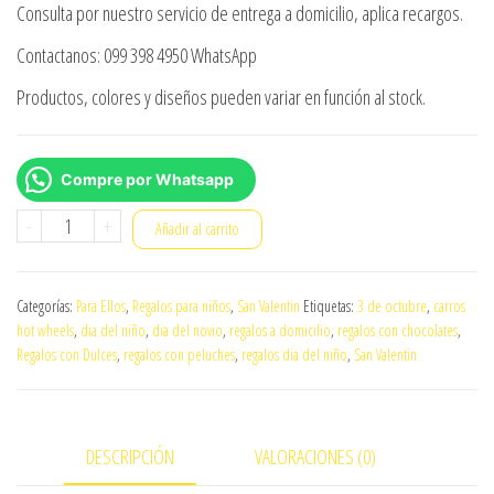
Consulta por nuestro servicio de entrega a domicilio, aplica recargos.
Contactanos: 099 398 4950 WhatsApp
Productos, colores y diseños pueden variar en función al stock.
Compre por Whatsapp
Ramo
-
+
Añadir al carrito
hot
wheels
Categorías:
Para Ellos
,
Regalos para niños
,
San Valentin
Etiquetas:
3 de octubre
,
carros
007
hot wheels
,
dia del niño
,
dia del novio
,
regalos a domicilio
,
regalos con chocolates
,
cantidad
Regalos con Dulces
,
regalos con peluches
,
regalos dia del niño
,
San Valentin
DESCRIPCIÓN
VALORACIONES (0)