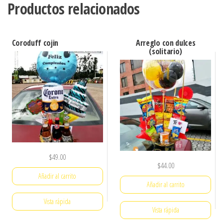
Productos relacionados
Coroduff cojin
Arreglo con dulces
(solitario)
$
49.00
$
44.00
Añadir al carrito
Añadir al carrito
Vista rápida
Vista rápida