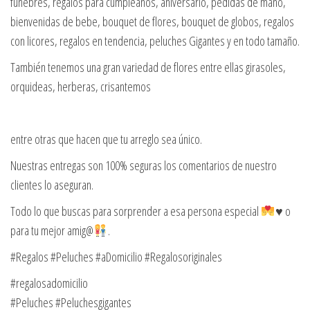
fúnebres, regalos para cumpleaños, aniversario, pedidas de mano,
bienvenidas de bebe, bouquet de flores, bouquet de globos, regalos
con licores, regalos en tendencia, peluches Gigantes y en todo tamaño.
También tenemos una gran variedad de flores entre ellas girasoles,
orquideas, herberas, crisantemos
entre otras que hacen que tu arreglo sea único.
Nuestras entregas son 100% seguras los comentarios de nuestro
clientes lo aseguran.
Todo lo que buscas para sorprender a esa persona especial
♥️
o
para tu mejor amig@
.
#Regalos #Peluches #aDomicilio #Regalosoriginales
#regalosadomicilio
#Peluches #Peluchesgigantes