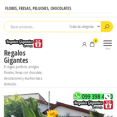
Saltar
FLORES, FRESAS, PELUCHES, CHOCOLATES
al
contenido
0
Menú
Regalos
Gigantes
El regalo perfecto, arreglos
Florales, fresas con chocolate,
decoraciones y muchos mas a
domicilio.