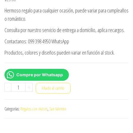
Hermoso regalo para cualquier ocasión, puede variar para cumpleaños
o romántico.
Consulta por nuestro servicio de entrega a domicilio, aplica recargos.
Contactanos: 099 398 4950 WhatsApp
Productos, colores y diseños pueden variar en función al stock.
Compre por Whatsapp
Una
-
+
Añadir al carrito
vida
contigo
Categorías:
Regalos con dulces
,
San Valentin
cantidad