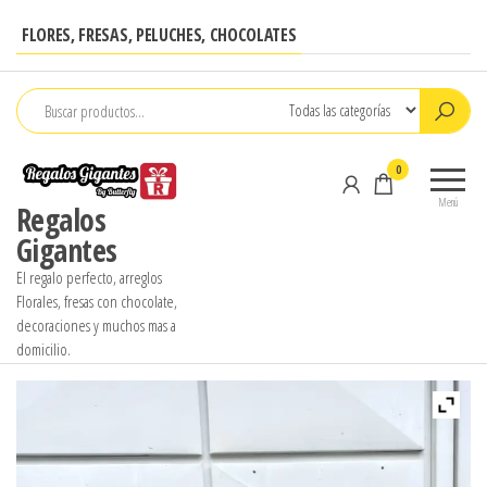
Saltar
FLORES, FRESAS, PELUCHES, CHOCOLATES
al
contenido
0
Menú
Regalos
Gigantes
El regalo perfecto, arreglos
Florales, fresas con chocolate,
decoraciones y muchos mas a
domicilio.