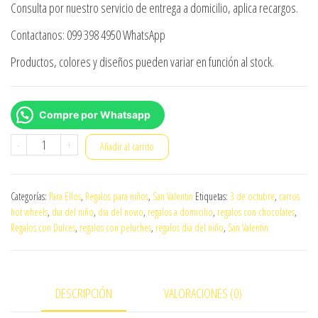
Consulta por nuestro servicio de entrega a domicilio, aplica recargos.
Contactanos: 099 398 4950 WhatsApp
Productos, colores y diseños pueden variar en función al stock.
Compre por Whatsapp
Arreglo
-
+
Añadir al carrito
para
hombre
Categorías:
Para Ellos
,
Regalos para niños
,
San Valentin
Etiquetas:
3 de octubre
,
carros
0027
hot wheels
,
dia del niño
,
dia del novio
,
regalos a domicilio
,
regalos con chocolates
,
cantidad
Regalos con Dulces
,
regalos con peluches
,
regalos dia del niño
,
San Valentin
DESCRIPCIÓN
VALORACIONES (0)