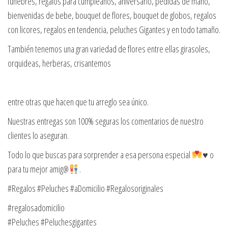
fúnebres, regalos para cumpleaños, aniversario, pedidas de mano,
bienvenidas de bebe, bouquet de flores, bouquet de globos, regalos
con licores, regalos en tendencia, peluches Gigantes y en todo tamaño.
También tenemos una gran variedad de flores entre ellas girasoles,
orquideas, herberas, crisantemos
entre otras que hacen que tu arreglo sea único.
Nuestras entregas son 100% seguras los comentarios de nuestro
clientes lo aseguran.
Todo lo que buscas para sorprender a esa persona especial
♥️
o
para tu mejor amig@
.
#Regalos #Peluches #aDomicilio #Regalosoriginales
#regalosadomicilio
#Peluches #Peluchesgigantes