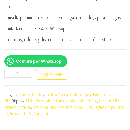
o romántico.
Consulta por nuestro servicio de entrega a domicilio, aplica recargos.
Contactanos: 099 398 4950 WhatsApp
Productos, colores y diseños pueden variar en función al stock.
Compre por Whatsapp
mini
-
+
Añadir al carrito
arreglo-
girasoles
Categorías:
Arreglos Florales
,
Día de la Madre
,
Dia de la mujer
,
Flores amarillas
,
Para
013
Ellas
Etiquetas:
14 de febrero
,
dia del amor y amistad
,
dia del niño
,
flores amarillas
,
cantidad
regalos a domicilio
,
regalos con chocolates
,
Regalos con Dulces
,
regalos con peluches
,
regalos dia del niño
,
San Valentin