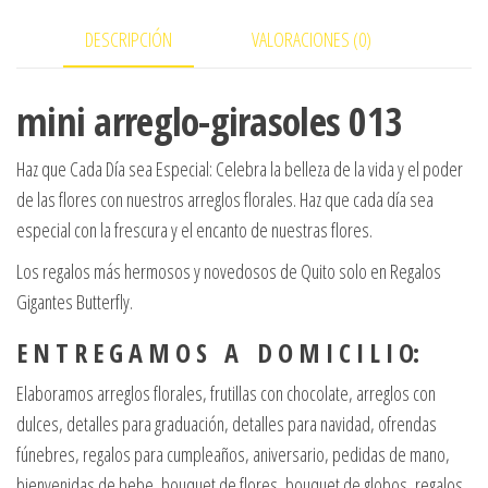
DESCRIPCIÓN
VALORACIONES (0)
mini arreglo-girasoles 013
Haz que Cada Día sea Especial: Celebra la belleza de la vida y el poder
de las flores con nuestros arreglos florales. Haz que cada día sea
especial con la frescura y el encanto de nuestras flores.
Los regalos más hermosos y novedosos de Quito solo en Regalos
Gigantes Butterfly.
E N T R E G A M O S A D O M I C I L I O:
Elaboramos arreglos florales, frutillas con chocolate, arreglos con
dulces, detalles para graduación, detalles para navidad, ofrendas
fúnebres, regalos para cumpleaños, aniversario, pedidas de mano,
bienvenidas de bebe, bouquet de flores, bouquet de globos, regalos