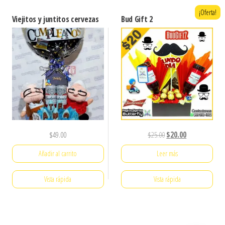
¡Oferta!
Viejitos y juntitos cervezas
Bud Gift 2
El
El
$
49.00
$
25.00
$
20.00
precio
precio
Añadir al carrito
Leer más
original
actual
era:
es:
Vista rápida
Vista rápida
$25.00.
$20.00.