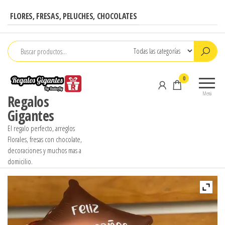
Saltar
FLORES, FRESAS, PELUCHES, CHOCOLATES
al
contenido
0
Menú
Regalos
Gigantes
El regalo perfecto, arreglos
Florales, fresas con chocolate,
decoraciones y muchos mas a
domicilio.