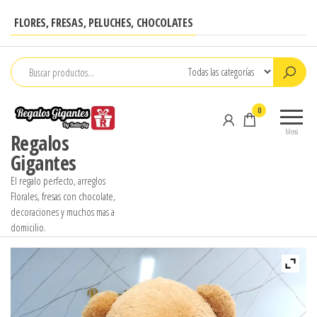
Saltar
FLORES, FRESAS, PELUCHES, CHOCOLATES
al
contenido
0
Menú
Regalos
Gigantes
El regalo perfecto, arreglos
Florales, fresas con chocolate,
decoraciones y muchos mas a
domicilio.