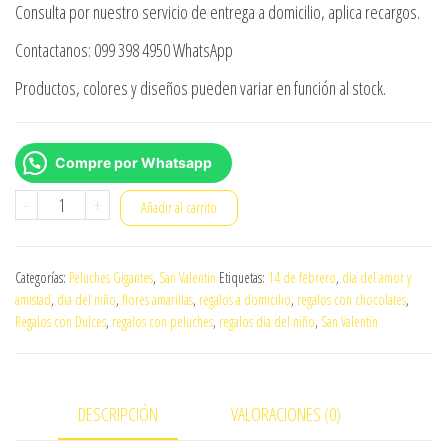
Consulta por nuestro servicio de entrega a domicilio, aplica recargos.
Contactanos: 099 398 4950 WhatsApp
Productos, colores y diseños pueden variar en función al stock.
Compre por Whatsapp
Peluche
-
+
Añadir al carrito
Gigante
002
Categorías:
Peluches Gigantes
,
San Valentin
Etiquetas:
14 de febrero
,
dia del amor y
cantidad
amistad
,
dia del niño
,
flores amarillas
,
regalos a domicilio
,
regalos con chocolates
,
Regalos con Dulces
,
regalos con peluches
,
regalos dia del niño
,
San Valentin
DESCRIPCIÓN
VALORACIONES (0)