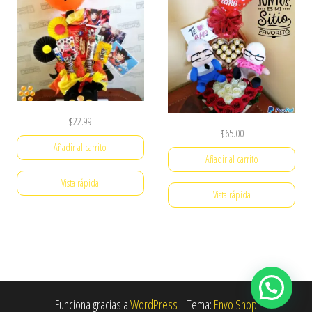
$
22.99
$
65.00
Añadir al carrito
Añadir al carrito
Vista rápida
Vista rápida
Funciona gracias a
WordPress
|
Tema:
Envo Shop