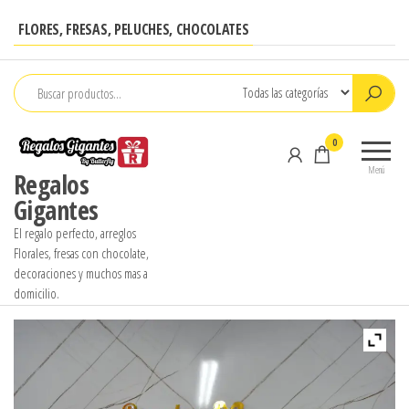
Saltar
FLORES, FRESAS, PELUCHES, CHOCOLATES
al
contenido
0
Menú
Regalos
Gigantes
El regalo perfecto, arreglos
Florales, fresas con chocolate,
decoraciones y muchos mas a
domicilio.