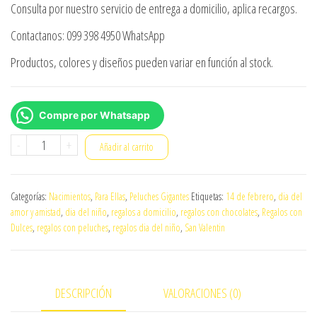
Consulta por nuestro servicio de entrega a domicilio, aplica recargos.
Contactanos: 099 398 4950 WhatsApp
Productos, colores y diseños pueden variar en función al stock.
Compre por Whatsapp
Peluche
-
+
Añadir al carrito
gigante
lucifer
Categorías:
Nacimientos
,
Para Ellas
,
Peluches Gigantes
Etiquetas:
14 de febrero
,
dia del
cantidad
amor y amistad
,
dia del niño
,
regalos a domicilio
,
regalos con chocolates
,
Regalos con
Dulces
,
regalos con peluches
,
regalos dia del niño
,
San Valentin
DESCRIPCIÓN
VALORACIONES (0)