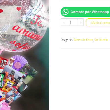
Compre por Whatsapp
Travesura
-
+
Añadir al carrit
cantidad
Categorías:
Ramos de flores
,
San Valentin