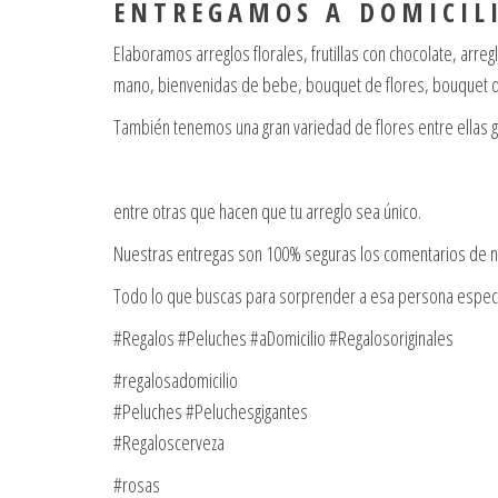
E N T R E G A M O S A D O M I C I L I
Elaboramos arreglos florales, frutillas con chocolate, arr
mano, bienvenidas de bebe, bouquet de flores, bouquet de
También tenemos una gran variedad de flores entre ellas 
entre otras que hacen que tu arreglo sea único.
Nuestras entregas son 100% seguras los comentarios de nu
Todo lo que buscas para sorprender a esa persona espec
#Regalos #Peluches #aDomicilio #Regalosoriginales
#regalosadomicilio
#Peluches #Peluchesgigantes
#Regaloscerveza
#rosas