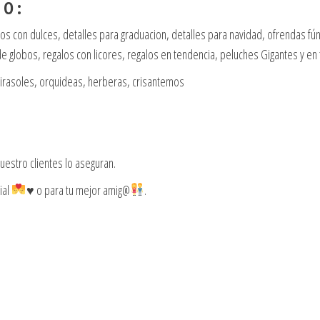
 O :
eglos con dulces, detalles para graduacion, detalles para navidad, ofrendas 
 globos, regalos con licores, regalos en tendencia, peluches Gigantes y en
girasoles, orquideas, herberas, crisantemos
estro clientes lo aseguran.
ial
♥️
o para tu mejor amig@
.