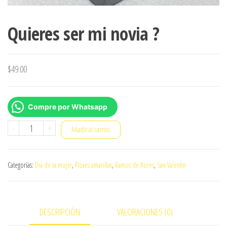
Quieres ser mi novia ?
$
49.00
Compre por Whatsapp
Quieres
-
+
Añadir al carrito
ser
mi
Categorías:
Dia de la mujer
,
Flores amarillas
,
Ramos de flores
,
San Valentin
novia
?
cantidad
DESCRIPCIÓN
VALORACIONES (0)