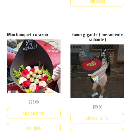
Vista rápida
Mini bouquet corazon
Ramo gigante ( meramente
radiante)
$
25.00
$
89.00
Añadir al carrito
Añadir al carrito
Vista rápida